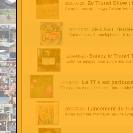
Ze Trunel Show : l
2010-06-20 -
test
- 2026-06-13 05:17:53
Après 6 mois de mixage, l'album live du
test
test'
- 2026-06-13 05:17:53
test
ZE LAST TRUN
2009-12-22 -
Salut à vous, ô trunelophages de tout
test
- 2026-06-13 05:17:53
test
'
- 2026-06-13 05:17:53
Suivez le Trunel 
2009-08-20 -
test
Salut les amigos, pour suivre nos avent
test
- 2026-06-13 05:17:53
test
Le TT c est partouze
2009-07-23 -
test
- 2026-06-13 05:17:53
C'est partouze pour le Trunel Tour en folie
test
test
- 2026-06-13 05:17:53
'
Lancement du Trun
2009-07-22 -
Après avoir été interviewé par une sympa
test
- 2026-06-13 05:17:53
test'
test
- 2026-06-13 05:17:50