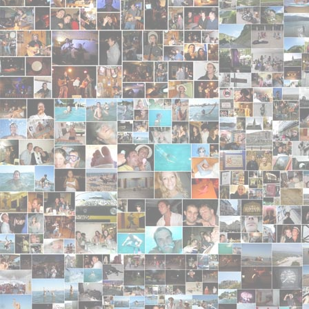
suite à l'écoute de vos nouveaux morceaux, je souh
-Al-
- 2011-06-23 19:14:44 - 5/5
Vous êtes géniaux ! Changez pas. C'est super. J
anonyme
- 2011-06-23 00:03:32 - 5/5
merci pour la fete de la zik !!!
Tru
- 2011-05-02 08:50:38
Les commentaires, c'est génialol
roger
- 2011-04-10 14:11:18 - 5/5
d'la bombe ce nouveau site ! A quand les nouvelles
iron54
- 2011-02-08 22:27:17
sa c ma préfére =)
iron54
- 2011-02-08 22:25:27 - 4/5
<img src="./images/smileys/cheer.gif" /> tros bon 
merci pour la foto de groupe les gas jéspére vous r
Lalanne
- 2010-11-08 21:10:10
Salut c'est Francis, pas mal votre site les ptits g
j'enfile mes bottes j'ai rencart chez Ruquier.
M. Farmer
- 2010-10-27 22:30:44