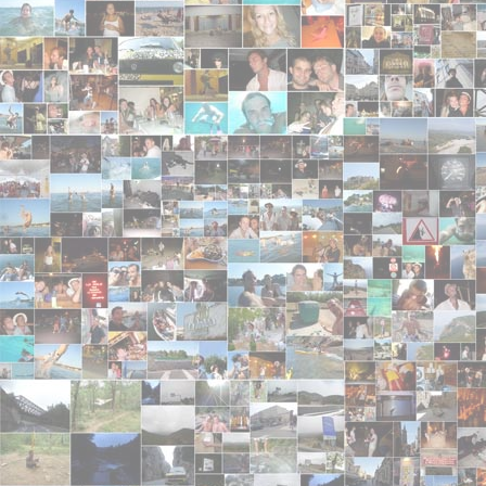
We love u <img src="./images/smileys/love.gif" />
Rody78
- 2009-11-30 12:02:11 - 4/5
Superbe le Van je l'ai vu du train et j'ai pu retenir 
Laurie
- 2009-11-17 17:18:08 - 5/5
évidemment fantastique!! je suis en cours de science
bien! et revenez faire un tour à périgueux dans que
van.
emile Louis joli
- 2009-10-20 02:56:48
bon courage les gars!! travaillez bien mais surtout
emile Louis joli
- 2009-10-20 02:48:25
SALUT CE EMY DU TY ANNA!! un commentaire?: vou
Etienne
- 2009-10-13 22:46:23 - 5/5
J'adore le rose du site les gars en accord avec la 
faîtes. Vous savez comment on vient maintenant Kee
anonyme
- 2009-10-06 17:35:01
ben c'est quand la suite du journal? On attend!!!!!!
Le gars du 56
- 2009-09-30 23:18:34 - 5/5
Sans vouloir faire de vanne Derrière mon clavier da
j'adore votre van <img src="./images/smileys/lol.gif