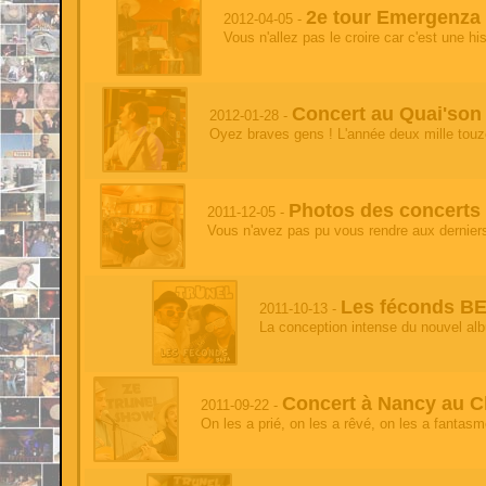
test
2e tour Emergenza c
2012-04-05 -
Vous n'allez pas le croire car c'est une his
test
- 2026-07-10 15:35:52
test
test
- 2026-06-16 13:35:37
Concert au Quai'son
test
2012-01-28 -
Oyez braves gens ! L'année deux mille tou
test
- 2026-06-16 13:35:37
test'
Photos des concerts
test
- 2026-06-16 13:35:37
2011-12-05 -
test
Vous n'avez pas pu vous rendre aux derniers
test
- 2026-06-16 13:35:37
'
Les féconds BET
2011-10-13 -
test
- 2026-06-16 13:35:37
La conception intense du nouvel albu
test
test'
- 2026-06-16 13:35:37
test
Concert à Nancy au Cl
2011-09-22 -
On les a prié, on les a rêvé, on les a fantasmé
test
- 2026-06-16 13:35:37
test