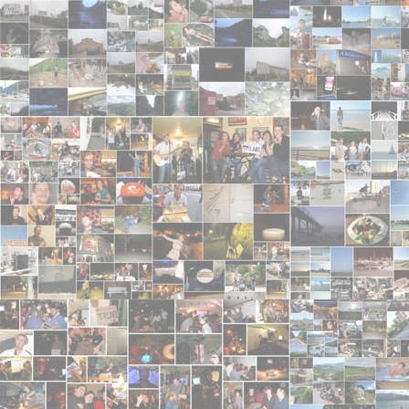
coco
- 2009-09-22 11:13:17 - 3/5
je vais ai vu a carcassone vous nous avez bien fait
Frank criçri sam gui
- 2009-09-15 17:13:57 - 4/5
1 petit cou cou de bordeaux bonne éclate à vs 2 vive
lau
- 2009-09-06 23:54:30 - 4/5
N'abimez pas tinoup, ce soir : il me le faut vivant !
LolA
- 2009-08-29 19:51:18
Les paroles de cette chanson sont top !!! j'adr ! ^^
anonyme
- 2009-08-20 04:59:06
oh oui ca c'est cool !
Cyril 65
- 2009-08-17 23:31:44 - 3/5
bravo les gars,on à pu vous écouter sur la plage de
rimes!!!!!!!!!!!!!!!!! :-)X
Le Binou Germain
- 2009-07-31 10:05:21 - 4/5
Waouh, 2 articles dans l'EST Républicain, ça y est
tout cas, très sympa ces quelques lignes sur vous.
??? du gruyères sur vos raviolis ? <img src="./imag
anonyme
- 2009-07-23 13:34:02 - 4/5