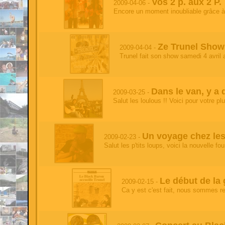
Vos 2 p. aux 2 P.
2009-04-06 -
'
- 2026-06-05 20:46:38
Encore un moment inoubliable grâce à u
test
test
- 2026-06-05 20:46:38
test'
Ze Trunel Show 
2009-04-04 -
Trunel fait son show samedi 4 avril a
test
- 2026-06-05 20:46:38
test
test
- 2026-06-05 20:46:38
Dans le van, y a 
2009-03-25 -
test
Salut les loulous !! Voici pour votre plu
test'
- 2026-06-05 20:46:38
test
Un voyage chez les
test
2009-02-23 -
- 2026-06-05 20:46:37
Salut les p'tits loups, voici la nouvelle f
test
test
- 2026-06-05 20:46:37
'
Le début de la g
2009-02-15 -
test
Ca y est c'est fait, nous sommes re
- 2026-05-17 12:11:49
test'
test'
- 2026-05-17 12:11:49
test