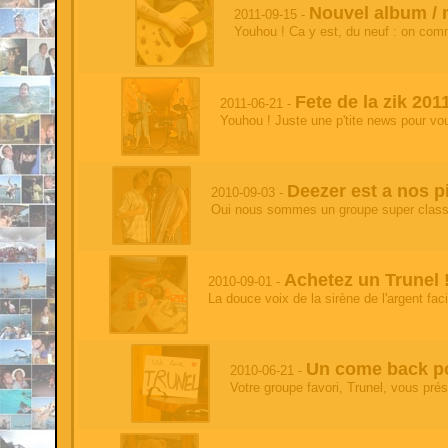
'
- 2026-06-16 13:35:37
Nouvel album / 
2011-09-15 -
test
Youhou ! Ca y est, du neuf : on com
test
- 2026-06-15 23:23:33
test'
Fete de la zik 201
2011-06-21 -
test
- 2026-06-15 23:23:33
Youhou ! Juste une p'tite news pour vou
test
test
- 2026-06-15 23:23:33
test
Deezer est a nos p
2010-09-03 -
Oui nous sommes un groupe super classe
'
- 2026-06-15 23:23:32
test
test'
- 2026-06-15 23:23:32
Achetez un Trunel 
2010-09-01 -
test
La douce voix de la sirène de l'argent fac
test
- 2026-06-15 23:23:32
test
Un come back pou
test
2010-06-21 -
- 2026-06-15 23:23:32
'
Votre groupe favori, Trunel, vous prés
test
- 2026-06-15 23:23:32
test