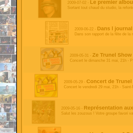
Le premier albou
2009-07-02 -
test'
Sortant tout chaud du studio, la refon
test
- 2026-06-13 05:17:50
test
Dans l journal 
test
2009-06-22 -
- 2026-06-13 05:17:50
test
Dans son rapport de la fête de la 
test'
- 2026-06-13 05:17:50
test
Ze Trunel Show 
2009-05-31 -
test
- 2026-06-13 05:17:50
Concert le dimanche 31 mai, 21h - P
test
'
- 2026-06-13 05:17:50
test
Concert de Trunel 
2009-05-29 -
Concert le vendredi 29 mai, 21h - Saint
test
- 2026-06-13 05:17:50
test
test
- 2026-06-13 05:17:50
Représentation au
2009-05-16 -
'
Salut les zouzous ! Votre groupe favori v
test
- 2026-06-05 20:46:38
test