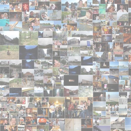
Chiffon
- 2008-07-08 15:09:20
Trunel au pouvoir ! Un poème pour Trunel: Trunel, 
miel, beau comme la tourterelle, Trunel, c'est mieux
fait flipper comme un opinel, Trunel c'est le tunel, la
c'est mieux que Yelle, Trunel, c'est éternel ! Big up :-/
Camille
- 2008-07-08 14:07:02 - 5/5
Les photos de la fete de la musique sont geniale!! 
achetez a la fete de la musique est vraiment SUPER
anonyme
- 2008-07-08 10:39:52
:-)X :-//
Mister Tru
- 2008-06-24 21:30:36 - 5/5
C'est clair que Trunel c'est vraiment un groupe de 
personne d'aussi classe ! Et leurs chansons ! Trop 
l'ivre dort !
Charles
- 2008-06-24 20:12:55 - 4/5
Helle les gars!!! Je tenais a vous dire que vous a
imagination de folie je devenu fan!!! :-D A quand les
Quelqu'un
- 2008-06-22 18:28:55 - 5/5
A la fête de la musique vous avez été geniaux! Je v
Adeline,Elodie,Hélèn
- 2008-06-22 10:57:24 - 5/5