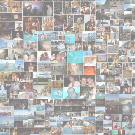
whaou c'etait super !
Francis Lalane
- 2009-04-09 12:21:37 - 5/5
Oaou les gars, vous êtes tellement bon, je veux fa
Ledimi
- 2009-03-29 19:03:19 - 4/5
keep going guys that fun
Gégé
- 2009-02-03 18:39:06
bien le bonjour
Olivia Benedetto
- 2008-11-15 09:32:57 - 5/5
Excellent c'est tout toi ça Juju ! Je suis très fière d'
Steven Sattin
- 2008-11-13 00:00:00
Yes! Ze Trunel Show! Excellent, je vois que vous ê
LyNe
- 2008-11-05 22:46:18 - 4/5
Les gars vous avez tellement de succès que votre g
bon début! I'm a huuuge fan! Big up!
Camille
- 2008-09-13 19:50:40 - 5/5
coucou, Votre nouvelle chanson est super!! Biz a b
Camille
- 2008-07-24 21:59:05 - 5/5
Le poeme qui a été fait sur trunel est geniale!! vou