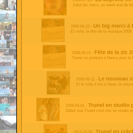
test
- 2026-05-17 05:34:21
Salut les mecs, un week-end de bla
test
test'
- 2026-05-17 05:34:21
test
Un big merci à t
2008-06-23 -
'
Et voila, la fête de la musique 2008 
- 2026-05-17 05:34:21
test
test
- 2026-05-17 05:34:21
Fête de la zic 
test
2008-06-21 -
Trunel se produira à Nancy pour la 
test
- 2026-05-17 05:34:21
'
test
Le nouveau si
- 2026-05-17 05:34:21
2008-06-11 -
test
Et le voila il est si beau, le nou
test'
- 2026-05-12 04:02:26
test
Trunel en studio 
2008-05-01 -
'
- 2026-05-12 04:02:26
Début mai Trunel s'est mis en studio po
test
test
- 2026-05-12 04:02:25
test'
Trunel en crèc
2007-10-30 -