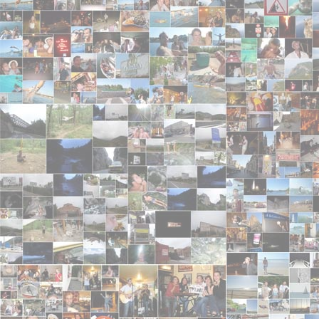
Oh Trunel, vous me transportez tant lorsque j'écou
ressentir du désir, oh tant de feelings en nous pen
STOP
- 2010-10-21 20:52:48 - 4/5
C'est bon arrêter les messages anglais débiles, y e
bécos.
Phil
- 2010-08-04 19:52:21 - 3/5
Excellent ce titre :D
Ben___Ji
- 2010-07-15 15:15:32 - 4/5
Sympa comme Musique :) Découvert grace à Auror
Trunel
- 2010-06-22 22:30:11 - 4/5
Il font chier tous les bots à écrire des conneries <
src="./images/smileys/furious.gif" />
Bleu et tjs bleu
- 2010-06-20 21:27:36
C'est pour quand les Eurockéenne de Belfort !!
anonyme
- 2010-06-18 12:10:15
Vous étiez bon les gars !
StephCO
- 2010-06-08 13:02:54
Ben Trunel, t'es ou en 2010, tu codes ou tu grattes
alexg535