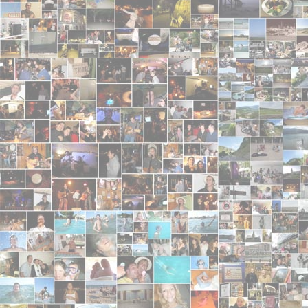
Bravo pour votre prestation d'hier soir :V) Vous av
! :-D A l'année prochaine !! :-)X
Shopping girl du 75
- 2008-06-18 23:52:57 - 4/5
bonjour, j'aimerais beaucoup vous avoir dans mon é
Gros tacos
- 2008-06-17 14:20:06
:V) love trunel ! Le 0 c'est parce que Trunel chie da
une fan en colère qui éspérait danser encore de no
Bicotte
- 2008-06-16 15:13:33 - 5/5
Ouah, trop la classe! Je me join à Brad Pitt pour v
faire vibrer les oreilles de vos fans! The bicotte of 
Brad Pitt
- 2008-06-16 14:56:39 - 5/5
Oh yeah you're so good, a model for me
Julibellule
- 2008-06-16 12:38:01 - 5/5
Tant qu'il y a du porc, il y a de l'espoir!! Rhonrhon B
anonyme
- 2008-06-06 00:00:00
pas de guitarres s'il vous plait
anonyme
- 2008-05-20 00:00:00 - 4/5
cool !