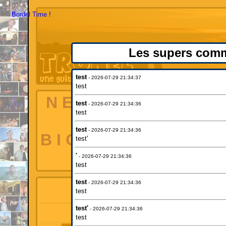
Bordel Time !
Les supers comme
test
- 2026-07-29 21:34:37
test
N E W S
-
A L B U M S
test
- 2026-07-29 21:34:36
test
O T O S
-
S 
test
- 2026-07-29 21:34:36
B I O G R A P H I E
-
L 
test'
O U R
-
B O 
'
- 2026-07-29 21:34:36
test
test
- 2026-07-29 21:34:36
LES NEWS 
test
test'
- 2026-07-29 21:34:36
test