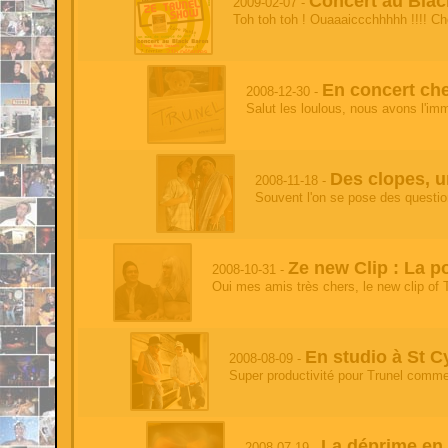
Concert au Blac
2009-02-07 -
Toh toh toh ! Ouaaaiccchhhhh !!!! Cher
test
- 2026-05-17 12:11:49
test
test
- 2026-05-17 12:11:49
En concert ch
2008-12-30 -
'
Salut les loulous, nous avons l'imm
test
- 2026-05-17 12:11:49
test
Des clopes, u
2008-11-18 -
test
- 2026-05-17 12:11:49
Souvent l'on se pose des question
test
test
- 2026-05-17 12:11:49
test
Ze new Clip : La p
2008-10-31 -
Oui mes amis très chers, le new clip of Tr
'
- 2026-05-17 12:11:49
test
test
- 2026-05-17 05:34:21
En studio à St Cy
2008-08-09 -
test'
Super productivité pour Trunel comme 
test
- 2026-05-17 05:34:21
test
La déprime en 
2008-07-19 -