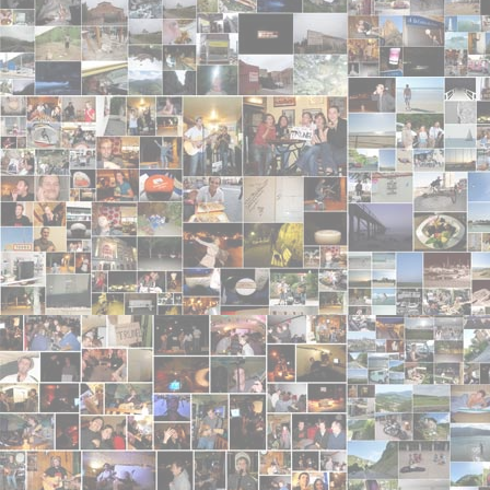
c'est loufoque.
anonyme
- 2006-11-22 00:00:00
ils doivent bien s'amuser à chanter leurs diffèrent