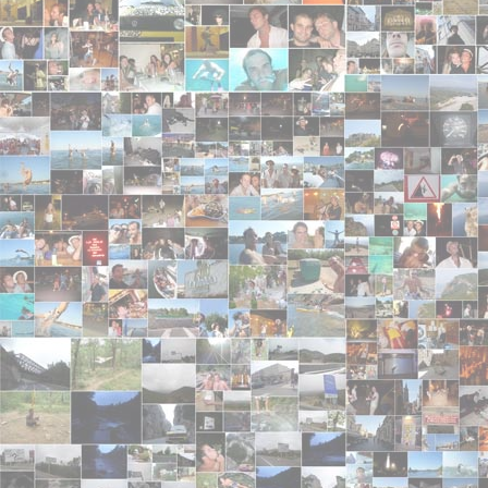
anonyme
- 2008-05-15 00:00:00
pas terrible du tout
TiTi de zic-machine
- 2007-12-24 00:00:00
j'ai écouté votre répertoire et je me suis bien amu
Caribou sur notre web radio associative zic-machi
anonyme
- 2007-12-17 00:00:00
bof
anonyme
- 2007-09-08 00:00:00
Génial votre trip ! J'aime beaucoup
grondilu
- 2007-05-18 00:00:00 - 4/5
Très marrant !
anonyme
- 2007-04-04 00:00:00
on a du mal a comprendre les paroles sur Trunel 
anonyme
- 2007-04-04 00:00:00
l'ensemble merite d'etre un peu plus travailler.texte
radio_bibiche
- 2006-11-29 00:00:00 - 5/5
Du pur Trunel engagé, dla balle les gros !!
anonyme
- 2006-11-22 00:00:00