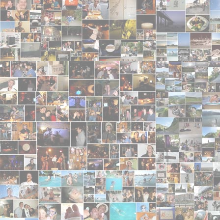
- 2010-05-22 12:47:23 - 4/5
Very nice site!
Pablo Correa
- 2010-05-21 14:32:44
Kim ne fait pas mieux <img src="./images/smileys/h
Rihanna du 54
- 2010-05-21 14:32:07 - 4/5
Be back !!!
alexb501
- 2010-05-02 20:57:02 - 4/5
Very nice site!
anonyme
- 2010-04-27 20:19:19 - 4/5
à quand la tournée 2010 ? <img src="./images/smile
anonyme
- 2010-04-15 15:38:15 - 4/5
A QUAND LE RETOUR DE TRUNEL ? <img src="./im
Mickdaud
- 2009-12-21 06:13:32 - 4/5
Salut les gars ! J'aime ce que vous faites ! Tout si
Nathalie de laffrey
- 2009-12-13 14:40:39 - 5/5
coucou tout les deux. apres de longs mois de galere, 
vous voir et vous passer un petit bonjour. merci pou
bisous et tous mes encouragement pour votre tourné
Pouf
- 2009-12-11 11:40:51 - 3/5